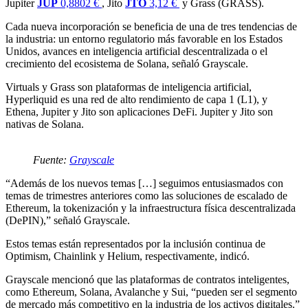
Jupiter
JUP
0,8802 €
, Jito
JTO
3,12 €
y Grass (GRASS).
Cada nueva incorporación se beneficia de una de tres tendencias de
la industria: un entorno regulatorio más favorable en los Estados
Unidos, avances en inteligencia artificial descentralizada o el
crecimiento del ecosistema de Solana, señaló Grayscale.
Virtuals y Grass son plataformas de inteligencia artificial,
Hyperliquid es una red de alto rendimiento de capa 1 (L1), y
Ethena, Jupiter y Jito son aplicaciones DeFi. Jupiter y Jito son
nativas de Solana.
Fuente:
Grayscale
“Además de los nuevos temas […] seguimos entusiasmados con
temas de trimestres anteriores como las soluciones de escalado de
Ethereum, la tokenización y la infraestructura física descentralizada
(DePIN),” señaló Grayscale.
Estos temas están representados por la inclusión continua de
Optimism, Chainlink y Helium, respectivamente, indicó.
Grayscale mencionó que las plataformas de contratos inteligentes,
como Ethereum, Solana, Avalanche y Sui, “pueden ser el segmento
de mercado más competitivo en la industria de los activos digitales.”