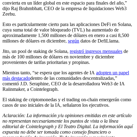
convierta en un líder global en este espacio para finales del año,”
dijo Raj Brahmbhatt, CEO de la empresa de liquidaciones Web3
Zeebu.
Esto es particularmente cierto para las aplicaciones DeFi en Solana,
cuya suma total de valor bloqueado (TVL) ha aumentado de
aproximadamente 1,500 millones de dólares en enero a casi 8,500
millones de dólares en diciembre,
según
datos de DefiLlama.
Jito, un pool de staking de Solana,
registró ingresos mensuales
de
más de 100 millones de dólares en noviembre y diciembre
provenientes de tarifas prioritarias y propinas.
Mientras tanto, “se espera que los agentes de IA
adopten un papel
más destacado
dentro de las comunidades descentralizadas,”
comentó J.D. Seraphine, CEO de la desarrolladora Web3 de IA
Raiinmaker, a Cointelegraph.
El staking de criptomonedas y el trading on-chain emergerán como
casos de uso iniciales de la IA, señalaron los ejecutivos.
Aclaración: La información y/u opiniones emitidas en este artículo
no representan necesariamente los puntos de vista o la línea
editorial de Cointelegraph y El Teatro Digital. La información aquí
expuesta no debe ser tomada como consejo financiero o