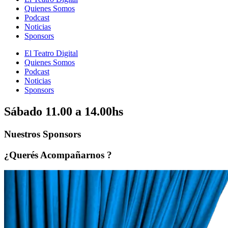
Quienes Somos
Podcast
Noticias
Sponsors
El Teatro Digital
Quienes Somos
Podcast
Noticias
Sponsors
Sábado
11.00 a 14.00hs
Nuestros
Sponsors
¿Querés
Acompañarnos
?