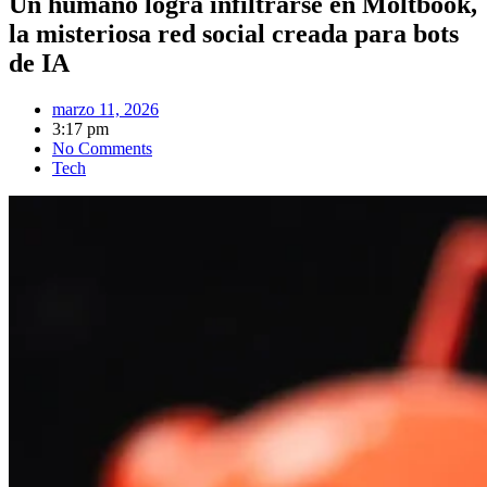
Un humano logra infiltrarse en Moltbook,
la misteriosa red social creada para bots
de IA
marzo 11, 2026
3:17 pm
No Comments
Tech