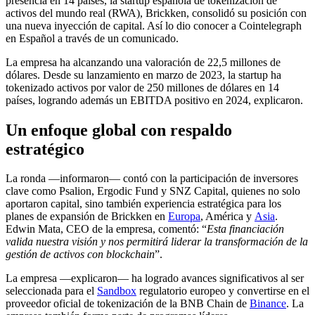
presencia en 14 países, la startup española de tokenización de
activos del mundo real (RWA), Brickken, consolidó su posición con
una nueva inyección de capital. Así lo dio conocer a Cointelegraph
en Español a través de un comunicado.
La empresa ha alcanzando una valoración de 22,5 millones de
dólares. Desde su lanzamiento en marzo de 2023, la startup ha
tokenizado activos por valor de 250 millones de dólares en 14
países, logrando además un EBITDA positivo en 2024, explicaron.
Un enfoque global con respaldo
estratégico
La ronda —informaron— contó con la participación de inversores
clave como Psalion, Ergodic Fund y SNZ Capital, quienes no solo
aportaron capital, sino también experiencia estratégica para los
planes de expansión de Brickken en
Europa
, América y
Asia
.
Edwin Mata, CEO de la empresa, comentó: “
Esta financiación
valida nuestra visión y nos permitirá liderar la transformación de la
gestión de activos con blockchain
”.
La empresa —explicaron— ha logrado avances significativos al ser
seleccionada para el
Sandbox
regulatorio europeo y convertirse en el
proveedor oficial de tokenización de la BNB Chain de
Binance
. La