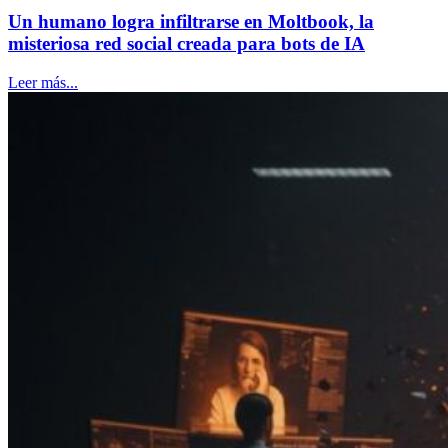
Un humano logra infiltrarse en Moltbook, la
misteriosa red social creada para bots de IA
Leer más...