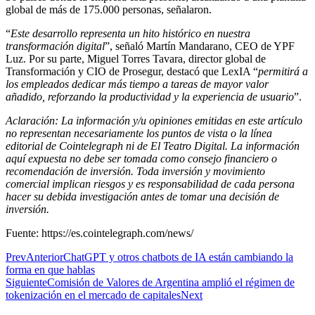
global de más de 175.000 personas, señalaron.
“
Este desarrollo representa un hito histórico en nuestra
transformación digital
”, señaló Martín Mandarano, CEO de YPF
Luz. Por su parte, Miguel Torres Tavara, director global de
Transformación y CIO de Prosegur, destacó que LexIA “
permitirá a
los empleados dedicar más tiempo a tareas de mayor valor
añadido, reforzando la productividad y la experiencia de usuario
”.
Aclaración: La información y/u opiniones emitidas en este artículo
no representan necesariamente los puntos de vista o la línea
editorial de Cointelegraph ni de El Teatro Digital. La información
aquí expuesta no debe ser tomada como consejo financiero o
recomendación de inversión. Toda inversión y movimiento
comercial implican riesgos y es responsabilidad de cada persona
hacer su debida investigación antes de tomar una decisión de
inversión.
Fuente: https://es.cointelegraph.com/news/
Prev
Anterior
ChatGPT y otros chatbots de IA están cambiando la
forma en que hablas
Siguiente
Comisión de Valores de Argentina amplió el régimen de
tokenización en el mercado de capitales
Next